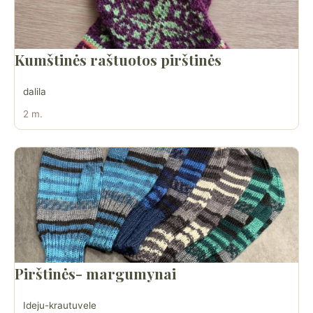
Kumštinės raštuotos pirštinės
dalila
2 m.
Pirštinės- margumynai
Ideju-krautuvele