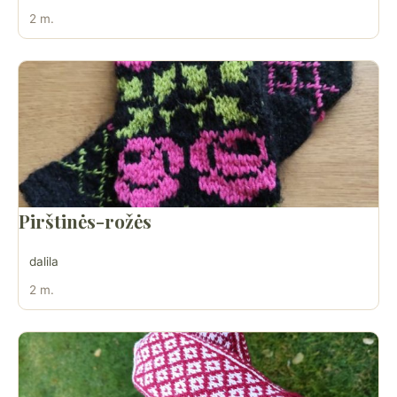
2 m.
Pirštinės-rožės
dalila
2 m.