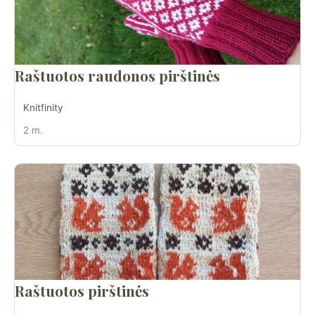
Raštuotos raudonos pirštinės
Knitfinity
2 m.
Raštuotos pirštinės