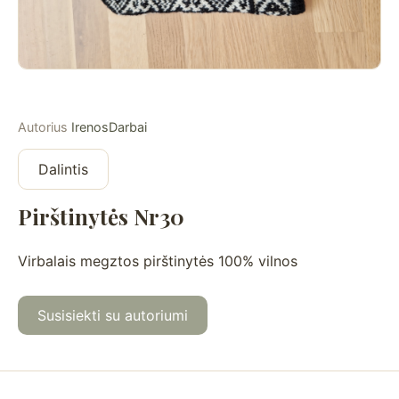
Autorius
IrenosDarbai
Dalintis
Pirštinytės Nr30
Virbalais megztos pirštinytės 100% vilnos
Susisiekti su autoriumi