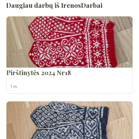
Daugiau darbų iš IrenosDarbai
Pirštinytės 2024 Nr18
1 m.