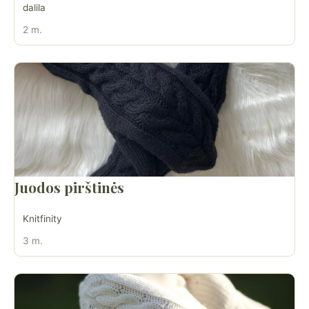
dalila
2 m.
Juodos pirštinės
Knitfinity
3 m.