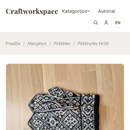
Craftworkspace
Kategorijos
Autoriai
EN
Pradžia
/
Mezginys
/
Pirštinės
/
Pirštinytės Nr30