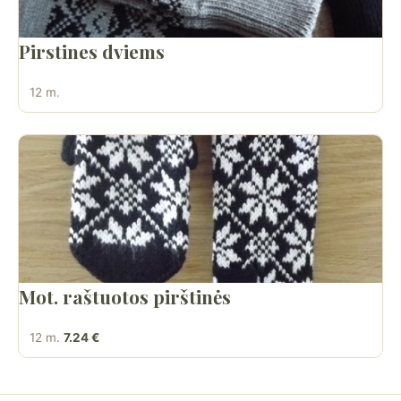
Pirstines dviems
12 m.
Mot. raštuotos pirštinės
12 m.
7.24 €