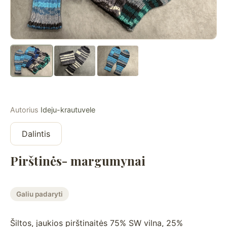
Autorius
Ideju-krautuvele
Dalintis
Pirštinės- margumynai
Galiu padaryti
Šiltos, jaukios pirštinaitės 75% SW vilna, 25%