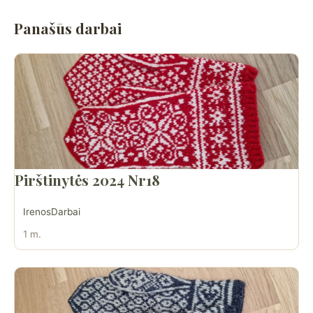
Panašūs darbai
Pirštinytės 2024 Nr18
IrenosDarbai
1 m.