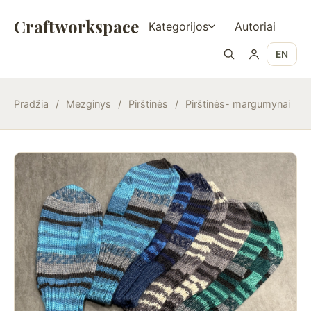
Craftworkspace
Kategorijos
Autoriai
EN
Pradžia
/
Mezginys
/
Pirštinės
/
Pirštinės- margumynai