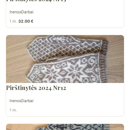
IrenosDarbai
1 m.
32.00 €
Pirštinytės 2024 Nr12
IrenosDarbai
1 m.