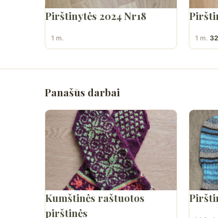
Pirštinytės 2024 Nr18
Piršti
1 m.
1 m.
32
Panašūs darbai
Kumštinės raštuotos
Piršt
pirštinės