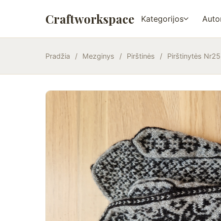
Craftworkspace
Kategorijos
Autor
Pradžia
/
Mezginys
/
Pirštinės
/
Pirštinytės Nr25