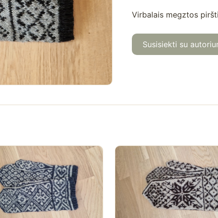
Virbalais megztos piršt
Susisiekti su autoriu