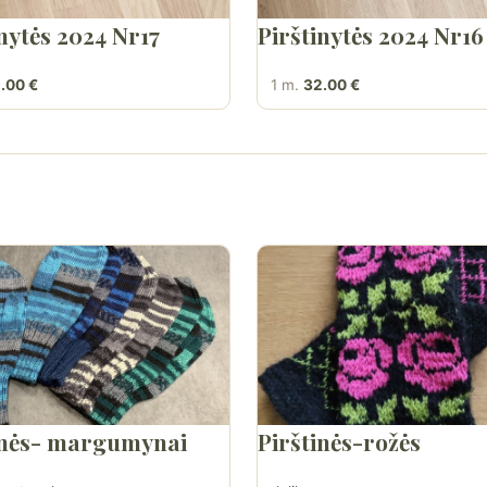
nytės 2024 Nr17
Pirštinytės 2024 Nr16
.00 €
1 m.
32.00 €
inės- margumynai
Pirštinės-rožės