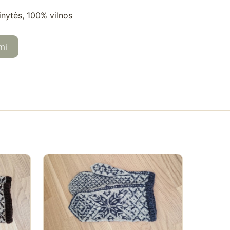
inytės, 100% vilnos
mi