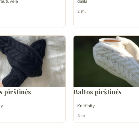
rautuvele
dalila
2 m.
s pirštinės
Baltos pirštinės
ty
Knitfinity
3 m.