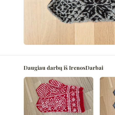
Daugiau darbų iš IrenosDarbai