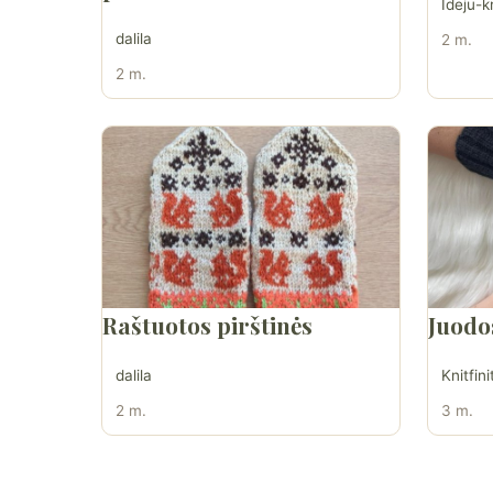
Ideju-k
dalila
2 m.
2 m.
Raštuotos pirštinės
Juodo
dalila
Knitfini
2 m.
3 m.