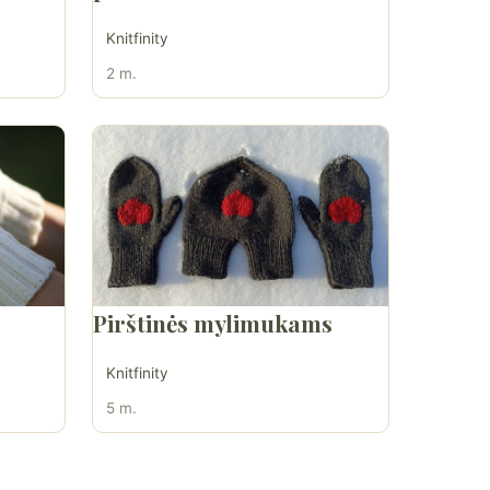
Knitfinity
2 m.
Pirštinės mylimukams
Knitfinity
5 m.