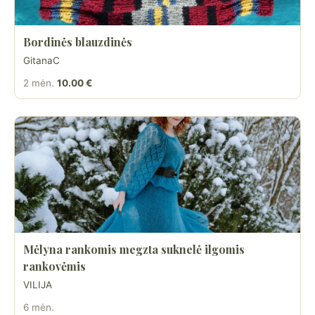
Bordinės blauzdinės
GitanaC
2 mėn.
10.00 €
Mėlyna rankomis megzta suknelė ilgomis
rankovėmis
VILIJA
6 mėn.