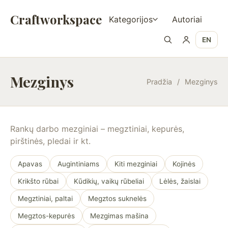
Craftworkspace
Kategorijos
Autoriai
EN
Mezginys
Pradžia
/
Mezginys
Rankų darbo mezginiai – megztiniai, kepurės,
pirštinės, pledai ir kt.
Apavas
Augintiniams
Kiti mezginiai
Kojinės
Krikšto rūbai
Kūdikių, vaikų rūbeliai
Lėlės, žaislai
Megztiniai, paltai
Megztos suknelės
Megztos-kepurės
Mezgimas mašina