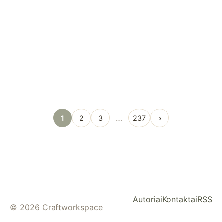
…
1
2
3
237
›
Autoriai
Kontaktai
RSS
© 2026 Craftworkspace