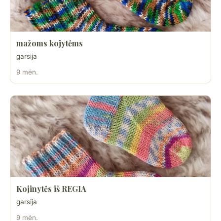
mažoms kojytėms
garsija
9 mėn.
Kojinytės iš REGIA
garsija
9 mėn.