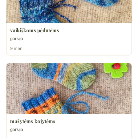
vaikiškoms pėdutėms
garsija
9 mėn.
mažytėms kojytėms
garsija