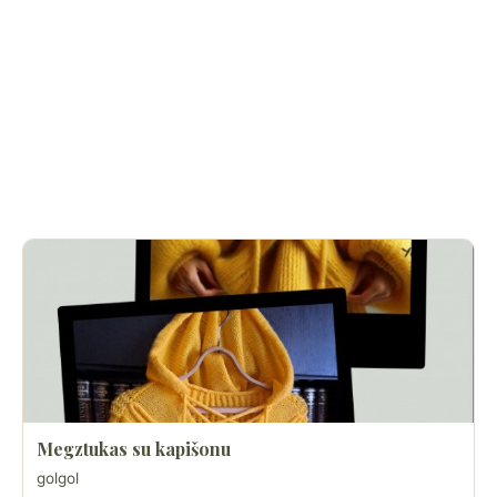
Megztukas su kapišonu
golgol