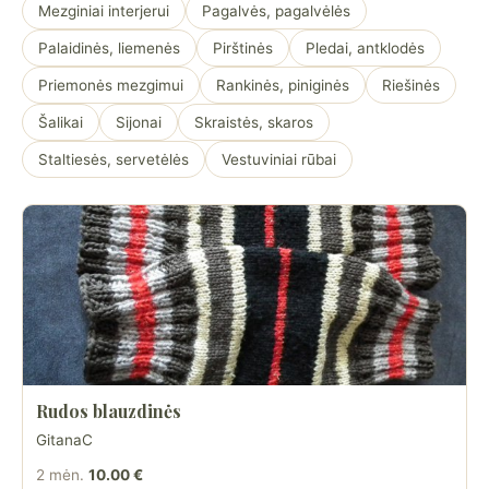
Mezginiai interjerui
Pagalvės, pagalvėlės
Palaidinės, liemenės
Pirštinės
Pledai, antklodės
Priemonės mezgimui
Rankinės, piniginės
Riešinės
Šalikai
Sijonai
Skraistės, skaros
Staltiesės, servetėlės
Vestuviniai rūbai
Rudos blauzdinės
GitanaC
2 mėn.
10.00 €