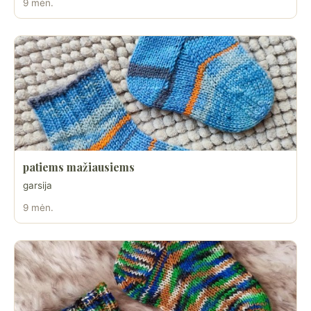
9 mėn.
patiems mažiausiems
garsija
9 mėn.